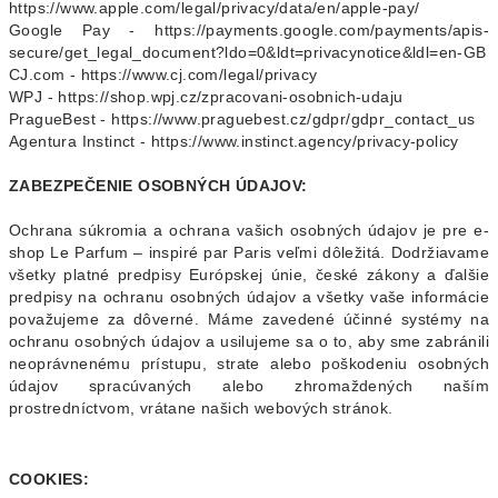
https://www.apple.com/legal/privacy/data/en/apple-pay/
Google Pay - https://payments.google.com/payments/apis-
secure/get_legal_document?ldo=0&ldt=privacynotice&ldl=en-GB
CJ.com - https://www.cj.com/legal/privacy
WPJ - https://shop.wpj.cz/zpracovani-osobnich-udaju
PragueBest - https://www.praguebest.cz/gdpr/gdpr_contact_us
Agentura Instinct -
https://www.instinct.agency/privacy-policy
ZABEZPEČENIE OSOBNÝCH ÚDAJOV:
Ochrana súkromia a ochrana vašich osobných údajov je pre e-
shop Le Parfum – inspiré par Paris veľmi dôležitá. Dodržiavame
všetky platné predpisy Európskej únie, české zákony a ďalšie
predpisy na ochranu osobných údajov a všetky vaše informácie
považujeme za dôverné. Máme zavedené účinné systémy na
ochranu osobných údajov a usilujeme sa o to, aby sme zabránili
neoprávnenému prístupu, strate alebo poškodeniu osobných
údajov spracúvaných alebo zhromaždených naším
prostredníctvom, vrátane našich webových stránok.
COOKIES: