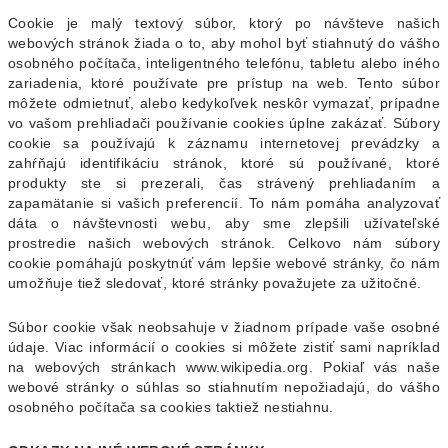
Cookie je malý textový súbor, ktorý po návšteve našich
webových stránok žiada o to, aby mohol byť stiahnutý do vášho
osobného počítača, inteligentného telefónu, tabletu alebo iného
zariadenia, ktoré používate pre prístup na web. Tento súbor
môžete odmietnuť, alebo kedykoľvek neskôr vymazať, prípadne
vo vašom prehliadači používanie cookies úplne zakázať. Súbory
cookie sa používajú k záznamu internetovej prevádzky a
zahŕňajú identifikáciu stránok, ktoré sú používané, ktoré
produkty ste si prezerali, čas strávený prehliadaním a
zapamätanie si vašich preferencií. To nám pomáha analyzovať
dáta o návštevnosti webu, aby sme zlepšili užívateľské
prostredie našich webových stránok. Celkovo nám súbory
cookie pomáhajú poskytnúť vám lepšie webové stránky, čo nám
umožňuje tiež sledovať, ktoré stránky považujete za užitočné.
Súbor cookie však neobsahuje v žiadnom prípade vaše osobné
údaje. Viac informácií o cookies si môžete zistiť sami napríklad
na webových stránkach www.wikipedia.org. Pokiaľ vás naše
webové stránky o súhlas so stiahnutím nepožiadajú, do vášho
osobného počítača sa cookies taktiež nestiahnu.