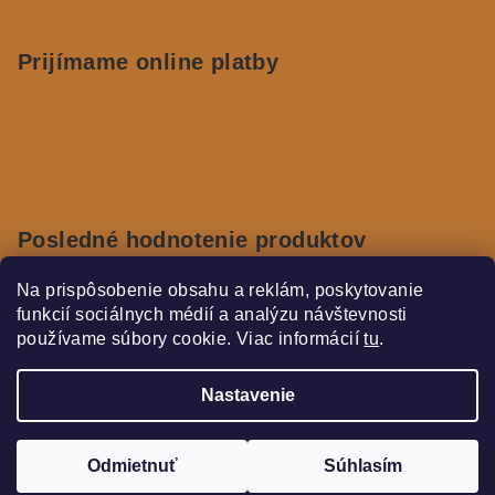
Prijímame online platby
Posledné hodnotenie produktov
Na prispôsobenie obsahu a reklám, poskytovanie
SO MARSHMALLOW
funkcií sociálnych médií a analýzu návštevnosti
|
Hodnotenie produktu je 4 z 5 hviezdičiek.
používame súbory cookie. Viac informácií
tu
.
SO PISTACHIO
|
Hodnotenie produktu je 2 z 5 hviezdičiek.
Nastavenie
Copyright 2026
Le Parfum - Inspiré par Paris
. Všetky
práva vyhradené.
Upraviť nastavenie cookies
Odmietnuť
Súhlasím
Vytvoril Shoptet