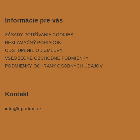
Z
á
p
Informácie pre vás
ä
ZÁSADY POUŽÍVANIA COOKIES
t
REKLAMAČNÝ PORIADOK
i
ODSTÚPENIE OD ZMLUVY
e
VŠEOBECNÉ OBCHODNÉ PODMIENKY
PODMIENKY OCHRANY OSOBNÝCH ÚDAJOV
Kontakt
info
@
leparfum.sk