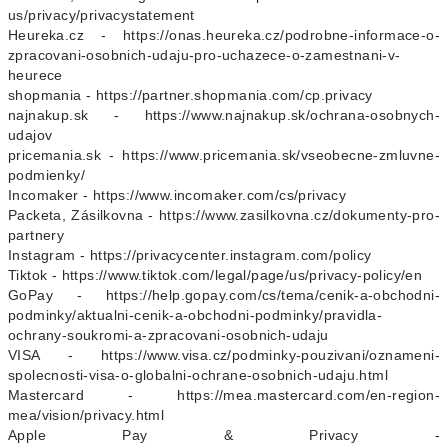
us/privacy/privacystatement
Heureka.cz - https://onas.heureka.cz/podrobne-informace-o-
zpracovani-osobnich-udaju-pro-uchazece-o-zamestnani-v-
heurece
shopmania - https://partner.shopmania.com/cp.privacy
najnakup.sk - https://www.najnakup.sk/ochrana-osobnych-
udajov
pricemania.sk - https://www.pricemania.sk/vseobecne-zmluvne-
podmienky/
Incomaker - https://www.incomaker.com/cs/privacy
Packeta, Zásilkovna - https://www.zasilkovna.cz/dokumenty-pro-
partnery
Instagram - https://privacycenter.instagram.com/policy
Tiktok - https://www.tiktok.com/legal/page/us/privacy-policy/en
GoPay - https://help.gopay.com/cs/tema/cenik-a-obchodni-
podminky/aktualni-cenik-a-obchodni-podminky/pravidla-
ochrany-soukromi-a-zpracovani-osobnich-udaju
VISA - https://www.visa.cz/podminky-pouzivani/oznameni-
spolecnosti-visa-o-globalni-ochrane-osobnich-udaju.html
Mastercard - https://mea.mastercard.com/en-region-
mea/vision/privacy.html
Apple Pay & Privacy -