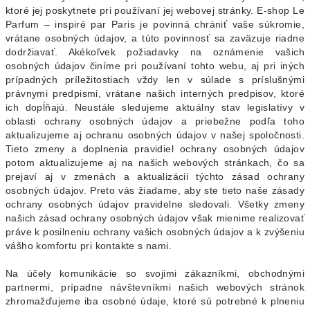
ktoré jej poskytnete pri používaní jej webovej stránky. E-shop Le
Parfum – inspiré par Paris je povinná chrániť vaše súkromie,
vrátane osobných údajov, a túto povinnosť sa zaväzuje riadne
dodržiavať. Akékoľvek požiadavky na oznámenie vašich
osobných údajov činíme pri používaní tohto webu, aj pri iných
prípadných príležitostiach vždy len v súlade s príslušnými
právnymi predpismi, vrátane našich interných predpisov, ktoré
ich dopĺňajú. Neustále sledujeme aktuálny stav legislatívy v
oblasti ochrany osobných údajov a priebežne podľa toho
aktualizujeme aj ochranu osobných údajov v našej spoločnosti.
Tieto zmeny a doplnenia pravidiel ochrany osobných údajov
potom aktualizujeme aj na našich webových stránkach, čo sa
prejaví aj v zmenách a aktualizácii týchto zásad ochrany
osobných údajov. Preto vás žiadame, aby ste tieto naše zásady
ochrany osobných údajov pravidelne sledovali. Všetky zmeny
našich zásad ochrany osobných údajov však mienime realizovať
práve k posilneniu ochrany vašich osobných údajov a k zvýšeniu
vášho komfortu pri kontakte s nami.
Na účely komunikácie so svojimi zákazníkmi, obchodnými
partnermi, prípadne návštevníkmi našich webových stránok
zhromažďujeme iba osobné údaje, ktoré sú potrebné k plneniu