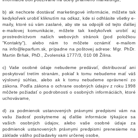
b) ak nechcete dostávať marketingové informácie, môžete tak
kedykoľvek urobiť kliknutím na odkaz, kde si odhlásite všetky e-
maily, ktoré sú vám zaslané, aby ste sa odpojili od tejto ďalšej
e-mailovej komunikácie, môžete tak kedykoľvek urobiť aj
prostredníctvom našich webových stránok (pod položkou
"Kontakty"), alebo nám to môžete oznámiť e-mailom
na info@leparfum.sk, prípadne na poštovej adrese: Mgr. PhDr.
Martin Brňak, PhD., Zvolenská 1777/3, 010 08 Žilina.
c) Vaše osobné údaje nebudeme predávať, distribuovať ani
poskytovať tretím stranám, pokiaľ k tomu nebudeme mať váš
výslovný súhlas, alebo ak k tomu nebudeme oprávnení zo
zákona. Podľa zákona o ochrane osobných údajov z roku 1998
môžete požiadať o podrobnosti o osobných informáciách, ktoré
uchovávame,
d) za podmienok ustanovených právnymi predpismi vám na
vašu žiadosť poskytneme aj ďalšie informácie týkajúce sa
vašich osobných údajov, alebo vaše osobné údaje za
podmienok ustanovených právnymi predpismi prenesieme na
základe vášho požiadavky vami určenej osobe,