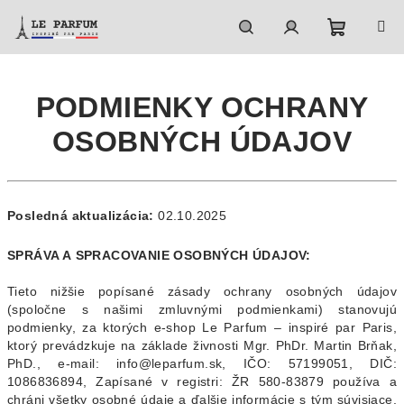
Prejsť
na
obsah
Nákupn
Hľadať
Prihlásenie
PODMIENKY OCHRANY
košík
OSOBNÝCH ÚDAJOV
Posledná aktualizácia:
02.10.2025
SPRÁVA A SPRACOVANIE OSOBNÝCH ÚDAJOV:
Tieto nižšie popísané zásady ochrany osobných údajov
(spoločne s našimi zmluvnými podmienkami) stanovujú
podmienky, za ktorých e-shop Le Parfum – inspiré par Paris,
ktorý prevádzkuje na základe živnosti Mgr. PhDr. Martin Brňak,
PhD., e-mail: info@leparfum.sk, IČO: 57199051, DIČ:
1086836894, Zapísané v registri: ŽR 580-83879 používa a
chráni všetky osobné údaje a ďalšie informácie s tým súvisiace,