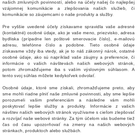
našich zmluvných povinností, alebo na účely našej čo najlepšej
vzájomnej komunikácie a zlepšovania našich služieb, či
komunikácie so záujemcami o naše produkty a služby.
Pre vyššie uvedené účely získavame spravidla vaše adresné
(kontaktné) osobné údaje, ako je vaše meno, priezvisko, adresa
bydliska (prípadne len poštové smerovacie číslo), e-mailovú
adresu, telefónne číslo a podobne. Tieto osobné údaje
získavame vždy iba vtedy, ak je to náš zákonný nárok, ostatné
osobné údaje, ako sú napríklad vaše záujmy a preferencie, či
informácie o vašich návštevách našich webových stránok,
potom zhromažďujeme iba s vaším výslovným súhlasom. A
tento svoj súhlas môžete kedykoľvek odvolať.
Osobné údaje, ktoré sme získali, zhromažďujeme preto, aby
sme mohli riadne plniť naše zmluvné povinnosti, aby sme lepšie
porozumeli vašim preferenciám a následne vám mohli
poskytovať lepšie služby a produkty. Informácie z vašich
návštev našich webových stránok využívame s cieľom zlepšovať
a rozvíjať naše webové stránky. Za tým účelom vás budeme tiež
čas od času upozorňovať na zmeny na našich webových
stránkach, produktoch alebo službách.