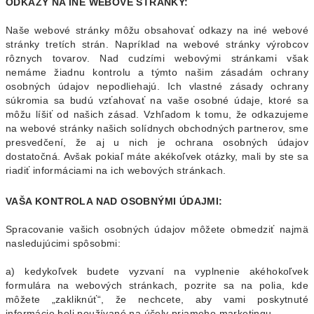
ODKAZY NA INÉ WEBOVÉ STRÁNKY:
Naše webové stránky môžu obsahovať odkazy na iné webové
stránky tretích strán. Napríklad na webové stránky výrobcov
rôznych tovarov. Nad cudzími webovými stránkami však
nemáme žiadnu kontrolu a týmto našim zásadám ochrany
osobných údajov nepodliehajú. Ich vlastné zásady ochrany
súkromia sa budú vzťahovať na vaše osobné údaje, ktoré sa
môžu líšiť od našich zásad. Vzhľadom k tomu, že odkazujeme
na webové stránky našich solídnych obchodných partnerov, sme
presvedčení, že aj u nich je ochrana osobných údajov
dostatočná. Avšak pokiaľ máte akékoľvek otázky, mali by ste sa
riadiť informáciami na ich webových stránkach.
VAŠA KONTROLA NAD OSOBNÝMI ÚDAJMI:
Spracovanie vašich osobných údajov môžete obmedziť najmä
nasledujúcimi spôsobmi:
a) kedykoľvek budete vyzvaní na vyplnenie akéhokoľvek
formulára na webových stránkach, pozrite sa na polia, kde
môžete „zakliknúť“, že nechcete, aby vami poskytnuté
informácie boli používané na účely priameho marketingu,